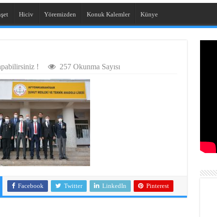
şet
Hiciv
Yöremizden
Konuk Kalemler
Künye
abilirsiniz !
257 Okunma Sayısı
Facebook
Twitter
LinkedIn
Pinterest