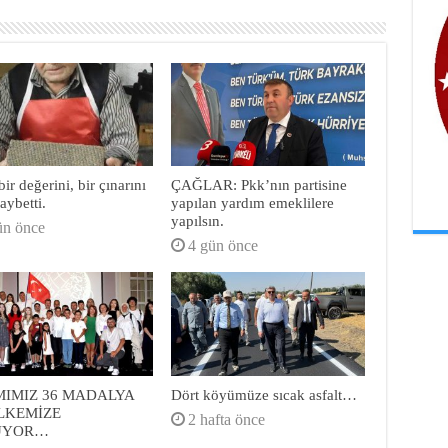
ir değerini, bir çınarını
ÇAĞLAR: Pkk’nın partisine
aybetti.
yapılan yardım emeklilere
yapılsın.
ün önce
4 gün önce
MIMIZ 36 MADALYA
Dört köyümüze sıcak asfalt…
ÜLKEMİZE
2 hafta önce
ÜYOR…