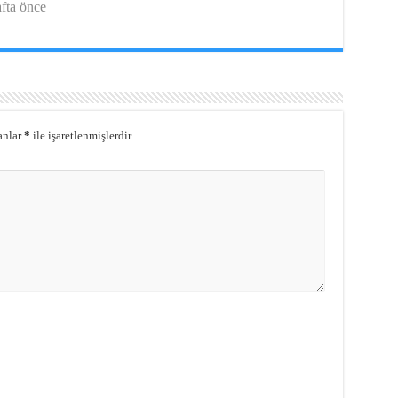
afta önce
anlar
*
ile işaretlenmişlerdir