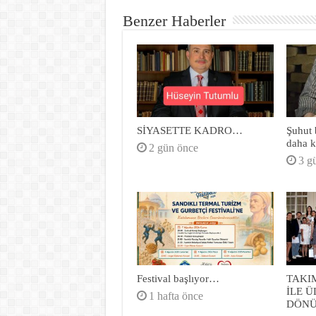
Benzer Haberler
SİYASETTE KADRO…
Şuhut b
daha k
2 gün önce
3 g
Festival başlıyor…
TAKI
İLE 
1 hafta önce
DÖN