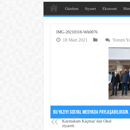
Gündem
Siyaset
Ekonomi
Man
IMG-20210318-WA0076
18 Mart 2021
Yorum Yap
Bu Yazıyı Sosyal Medyada Paylaşabilirsin.
Önceki Haber
Kaymakam Kaçmaz’dan Okul
ziyareti.