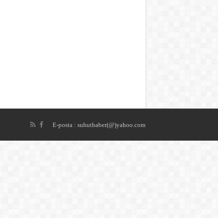
E-posta : suhuthaber(@)yahoo.com