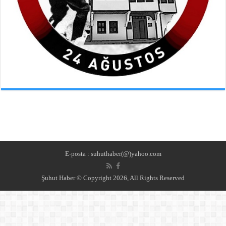
E-posta : suhuthaber(@)yahoo.com
Şuhut Haber © Copyright 2026, All Rights Reserved