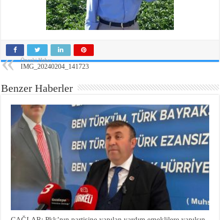
Önceki Haber
IMG_20240204_141723
Benzer Haberler
ÇAĞLAR: Pkk’nın partisine yapılan yardım emeklilere yapılsın.