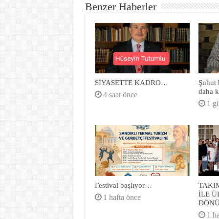
Benzer Haberler
SİYASETTE KADRO…
Şuhut b
daha k
4 saat önce
1 g
Festival başlıyor…
TAKI
İLE 
1 hafta önce
DÖN
1 h