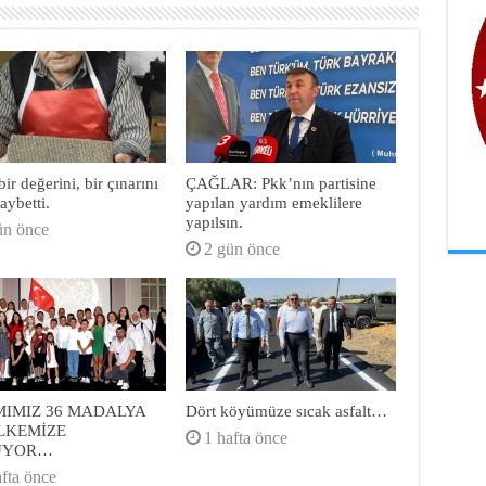
ir değerini, bir çınarını
ÇAĞLAR: Pkk’nın partisine
aybetti.
yapılan yardım emeklilere
yapılsın.
ün önce
2 gün önce
MIMIZ 36 MADALYA
Dört köyümüze sıcak asfalt…
ÜLKEMİZE
1 hafta önce
ÜYOR…
afta önce