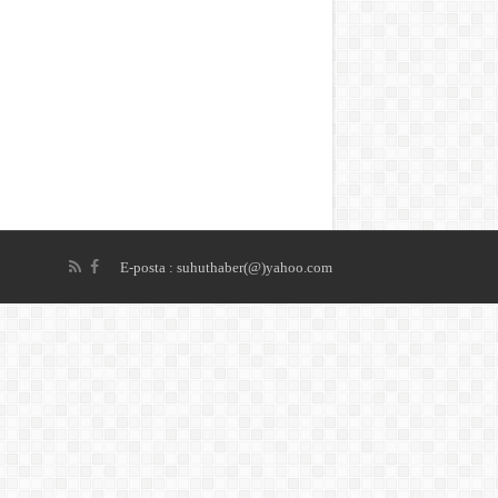
E-posta : suhuthaber(@)yahoo.com