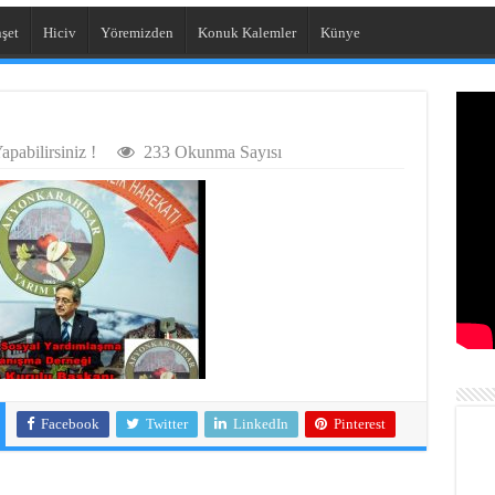
şet
Hiciv
Yöremizden
Konuk Kalemler
Künye
pabilirsiniz !
233 Okunma Sayısı
Facebook
Twitter
LinkedIn
Pinterest