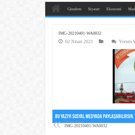
Gündem
Siyaset
Ekonomi
Man
IMG-20210401-WA0032
02 Nisan 2021
Yorum Ya
Bu Yazıyı Sosyal Medyada Paylaşabilirsin.
Önceki Haber
IMG-20210401-WA0032