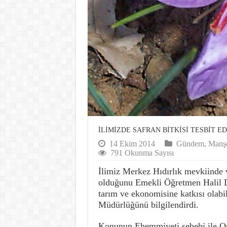
İLİMİZDE SAFRAN BİTKİSİ TESBİT E
14 Ekim 2014
Gündem
,
Manş
791 Okunma Sayısı
İlimiz Merkez Hıdırlık mevkiinde 
olduğunu Emekli Öğretmen Halil Dü
tarım ve ekonomisine katkısı olabi
Müdürlüğünü bilgilendirdi.
Konunun Ehemmiyeti sebebi ile Or