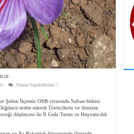
DİLDİ….
et
Yorum Yapabilirsiniz !
ve Şuhut İlçemiz OSB civarında Safran bitkisi
ğüncü tesbit ederek Üreticilerin ve ilimizin
leceği düşüncesi ile İl Gıda Tarım ve Hayvancılık
man ve Su Bakanlığı bünyesinde ilimizde