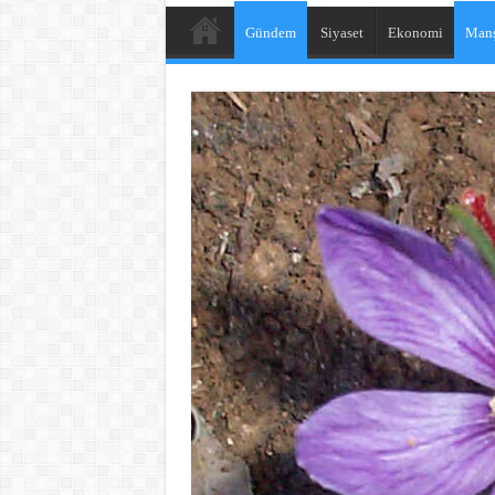
Gündem
Siyaset
Ekonomi
Manş