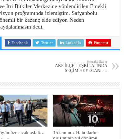
e Itri Bitkiler Merkezine yönlendirilen Emekli
vizyon proğramında izlemiştim. Safyanbolu
en önemli bir kazanç elde ediyor. Neden
faydalanmasın dedi.
Facebook
Twitter
LinkedIn
Pinterest
Sonraki Haber
AKP İLÇE TEŞKİLATINDA
SEÇİM HEYECANI….
öyümüze sıcak asfalt…
15 temmuz Hain darbe
girişiminin yıl dönümü