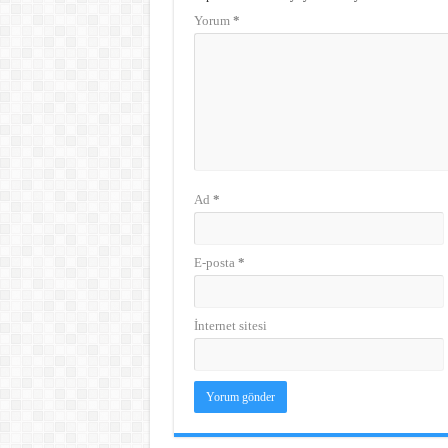
Yorum
*
Ad
*
E-posta
*
İnternet sitesi