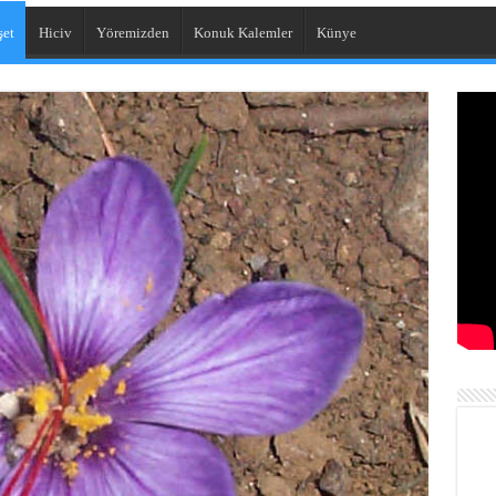
et
Hiciv
Yöremizden
Konuk Kalemler
Künye