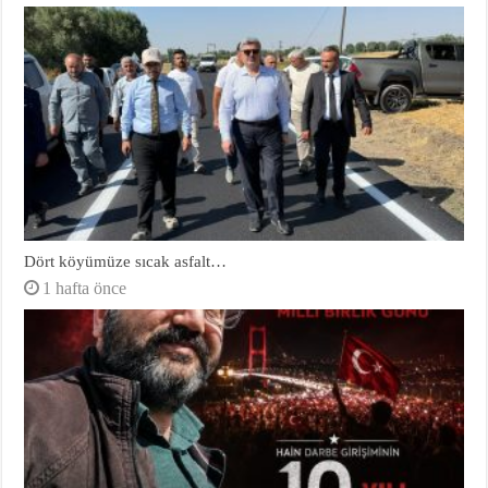
Dört köyümüze sıcak asfalt…
1 hafta önce