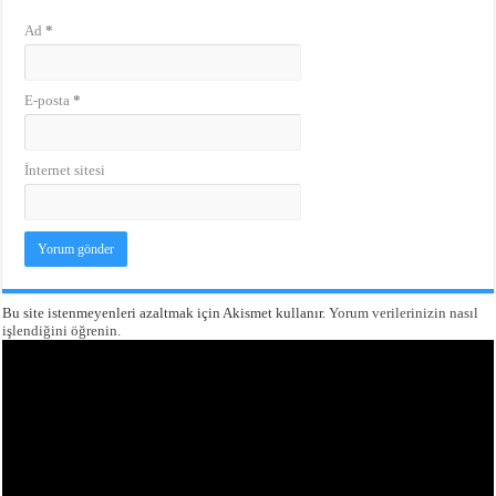
Ad
*
E-posta
*
İnternet sitesi
Bu site istenmeyenleri azaltmak için Akismet kullanır.
Yorum verilerinizin nasıl
işlendiğini öğrenin.