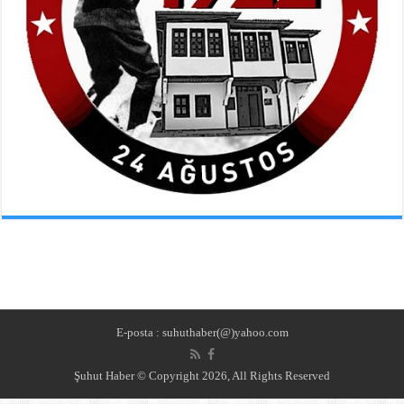
E-posta : suhuthaber(@)yahoo.com
Şuhut Haber © Copyright 2026, All Rights Reserved