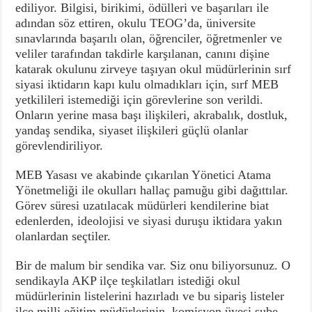
ediliyor. Bilgisi, birikimi, ödülleri ve başarıları ile
adından söz ettiren, okulu TEOG’da, üniversite
sınavlarında başarılı olan, öğrenciler, öğretmenler ve
veliler tarafından takdirle karşılanan, canını dişine
katarak okulunu zirveye taşıyan okul müdürlerinin sırf
siyasi iktidarın kapı kulu olmadıkları için, sırf MEB
yetkilileri istemediği için görevlerine son verildi.
Onların yerine masa başı ilişkileri, akrabalık, dostluk,
yandaş sendika, siyaset ilişkileri güçlü olanlar
görevlendiriliyor.
MEB Yasası ve akabinde çıkarılan Yönetici Atama
Yönetmeliği ile okulları hallaç pamuğu gibi dağıttılar.
Görev süresi uzatılacak müdürleri kendilerine biat
edenlerden, ideolojisi ve siyasi duruşu iktidara yakın
olanlardan seçtiler.
Bir de malum bir sendika var. Siz onu biliyorsunuz. O
sendikayla AKP ilçe teşkilatları istediği okul
müdürlerinin listelerini hazırladı ve bu sipariş listeler
ilçe milli eğitim müdürlerinin, komisyon üyesi şube