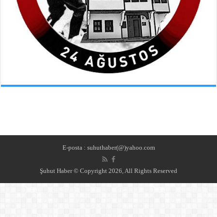
E-posta : suhuthaber(@)yahoo.com
Şuhut Haber © Copyright 2026, All Rights Reserved