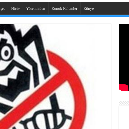
şet
Hiciv
Yöremizden
Konuk Kalemler
Künye