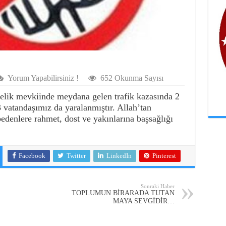
Yorum Yapabilirsiniz !
652 Okunma Sayısı
nelik mevkiinde meydana gelen trafik kazasında 2
 vatandaşımız da yaralanmıştır. Allah’tan
ybedenlere rahmet, dost ve yakınlarına başsağlığı
Facebook
Twitter
LinkedIn
Pinterest
Sonraki Haber
TOPLUMUN BİRARADA TUTAN
MAYA SEVGİDİR…