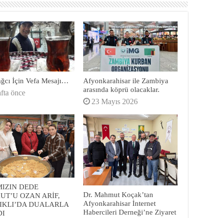
ağcı İçin Vefa Mesajı…
Afyonkarahisar ile Zambiya
arasında köprü olacaklar.
afta önce
23 Mayıs 2026
MIZIN DEDE
Dr. Mahmut Koçak’tan
UT’U OZAN ARİF,
Afyonkarahisar İnternet
IKLI’DA DUALARLA
Habercileri Derneği’ne Ziyaret
DI