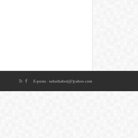
E-posta : suhuthaber(@)yahoo.com