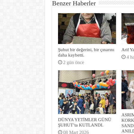
Benzer Haberler
Şuhut bir değerini, bir çınarını
Arif Y
daha kaybetti.
4 h
2 gün önce
ASRI
DÜNYA YETİMLER GÜNÜ
KORK
ŞUHUT’ta KUTLANDI.
SAND
ANIL
08 Mart 2026