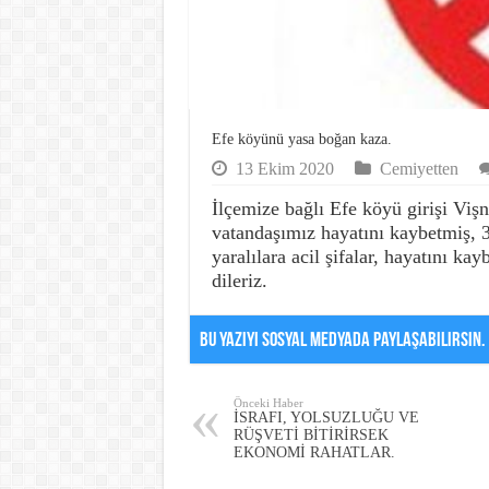
Efe köyünü yasa boğan kaza.
13 Ekim 2020
Cemiyetten
İlçemize bağlı Efe köyü girişi Viş
vatandaşımız hayatını kaybetmiş, 3
yaralılara acil şifalar, hayatını ka
dileriz.
Bu Yazıyı Sosyal Medyada Paylaşabilirsin.
Önceki Haber
İSRAFI, YOLSUZLUĞU VE
RÜŞVETİ BİTİRİRSEK
EKONOMİ RAHATLAR.