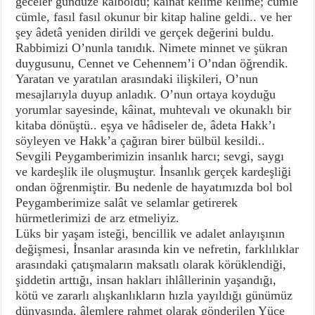
geceler gündüze kalboldu; kâinat kelime kelime; cümle
cümle, fasıl fasıl okunur bir kitap haline geldi.. ve her
şey âdetâ yeniden dirildi ve gerçek değerini buldu.
Rabbimizi O’nunla tanıdık. Nimete minnet ve şükran
duygusunu, Cennet ve Cehennem’i O’ndan öğrendik.
Yaratan ve yaratılan arasındaki ilişkileri, O’nun
mesajlarıyla duyup anladık. O’nun ortaya koyduğu
yorumlar sayesinde, kâinat, muhtevalı ve okunaklı bir
kitaba dönüştü.. eşya ve hâdiseler de, âdeta Hakk’ı
söyleyen ve Hakk’a çağıran birer bülbül kesildi..
Sevgili Peygamberimizin insanlık harcı; sevgi, saygı
ve kardeşlik ile oluşmuştur. İnsanlık gerçek kardeşliği
ondan öğrenmiştir. Bu nedenle de hayatımızda bol bol
Peygamberimize salât ve selamlar getirerek
hürmetlerimizi de arz etmeliyiz.
Lüks bir yaşam isteği, bencillik ve adalet anlayışının
değişmesi, İnsanlar arasında kin ve nefretin, farklılıklar
arasındaki çatışmaların maksatlı olarak körüklendiği,
şiddetin arttığı, insan hakları ihlâllerinin yaşandığı,
kötü ve zararlı alışkanlıkların hızla yayıldığı günümüz
dünyasında, âlemlere rahmet olarak gönderilen Yüce