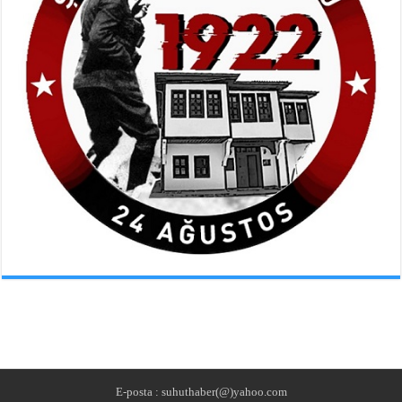
E-posta : suhuthaber(@)yahoo.com