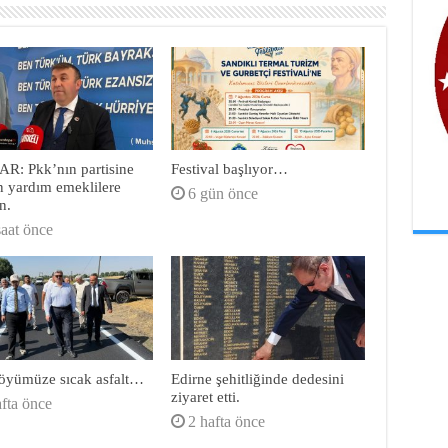
R: Pkk’nın partisine
Festival başlıyor…
n yardım emeklilere
6 gün önce
n.
saat önce
öyümüze sıcak asfalt…
Edirne şehitliğinde dedesini
ziyaret etti.
afta önce
2 hafta önce