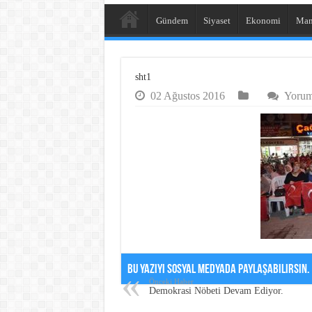
Gündem
Siyaset
Ekonomi
Man
sht1
02 Ağustos 2016
Yorum 
Bu Yazıyı Sosyal Medyada Paylaşabilirsin.
Önceki Haber
Demokrasi Nöbeti Devam Ediyor.