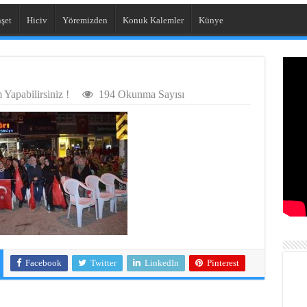
şet
Hiciv
Yöremizden
Konuk Kalemler
Künye
Yapabilirsiniz !
194 Okunma Sayısı
Facebook
Twitter
LinkedIn
Pinterest