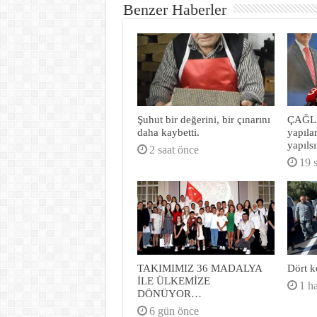
Benzer Haberler
Şuhut bir değerini, bir çınarını
ÇAĞLA
daha kaybetti.
yapıla
yapılsı
2 saat önce
19 
TAKIMIMIZ 36 MADALYA
Dört k
İLE ÜLKEMİZE
1 h
DÖNÜYOR…
6 gün önce