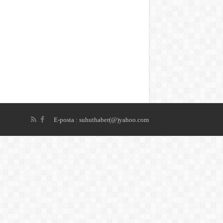
E-posta : suhuthaber(@)yahoo.com