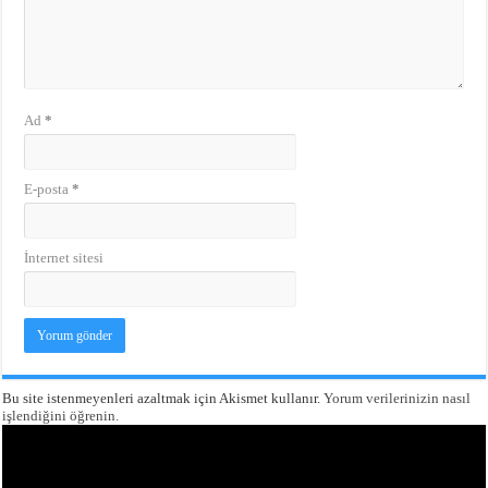
Ad
*
E-posta
*
İnternet sitesi
Bu site istenmeyenleri azaltmak için Akismet kullanır.
Yorum verilerinizin nasıl
işlendiğini öğrenin.