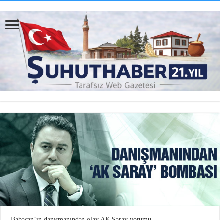
Babacan’ın danışmanından olay AK Saray yorumu