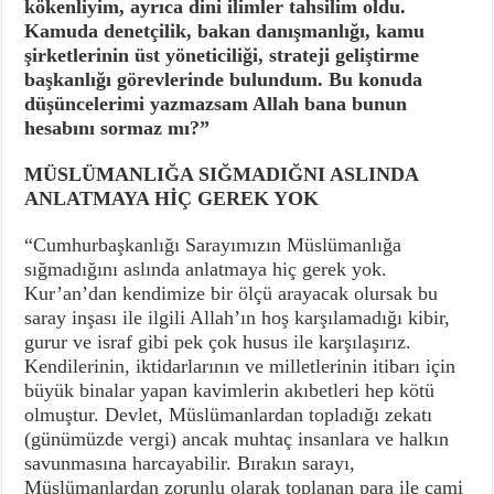
kökenliyim, ayrıca dini ilimler tahsilim oldu.
Kamuda denetçilik, bakan danışmanlığı, kamu
şirketlerinin üst yöneticiliği, strateji geliştirme
başkanlığı görevlerinde bulundum. Bu konuda
düşüncelerimi yazmazsam Allah bana bunun
hesabını sormaz mı?”
MÜSLÜMANLIĞA SIĞMADIĞNI ASLINDA
ANLATMAYA HİÇ GEREK YOK
“Cumhurbaşkanlığı Sarayımızın Müslümanlığa
sığmadığını aslında anlatmaya hiç gerek yok.
Kur’an’dan kendimize bir ölçü arayacak olursak bu
saray inşası ile ilgili Allah’ın hoş karşılamadığı kibir,
gurur ve israf gibi pek çok husus ile karşılaşırız.
Kendilerinin, iktidarlarının ve milletlerinin itibarı için
büyük binalar yapan kavimlerin akıbetleri hep kötü
olmuştur. Devlet, Müslümanlardan topladığı zekatı
(günümüzde vergi) ancak muhtaç insanlara ve halkın
savunmasına harcayabilir. Bırakın sarayı,
Müslümanlardan zorunlu olarak toplanan para ile cami