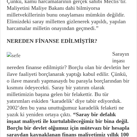
Çünkü, kamu harcamalarının gerçek sahibi Meclis’tir.
Maliyetini Maliye Bakanı dahi bilmiyorsa
milletvekillerinin bunu onaylaması mümkün değildir.
Elimizdeki saray milletten gizlenerek yapıldı, yapılan
harcamalar milletin onayından geçmedi.”
NEREDEN FİNANSE EDİLMİŞTİR?
Sarayın
inşası
nereden finanse edilmiştir? Borçlu olan bir devletin her
ilave faaliyeti borçlanarak yaptığı kabul edilir. Çünkü,
o ilave masrafı yapmasaydı bu parayla borçlarından bir
kısmını ödeyecekti. Saray bir yatırım olarak
milletimizin başına gelen bir felakettir. Bu tür
yatırımları eskiden ‘karadelik’ diye tabir ediyorduk.
2002’den bu yana unuttuğumuz karadelik felaketi ne
yazık ki yeniden ortaya çıktı.
“Saray bir defalık
inşaat maliyeti ile kurtulabileceğimiz bir bina değil.
Borçlu bir devlet olğumuz için mütevazı bir hesapla
saraydan kaynaklanan finans maliyetimiz yıllık 100