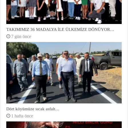
TAKIMIMIZ 36 MADALYA İLE ÜLKEMİZE DÖNÜYOR…
7 gün önce
Dört köyümüze sıcak asfalt…
1 hafta önce