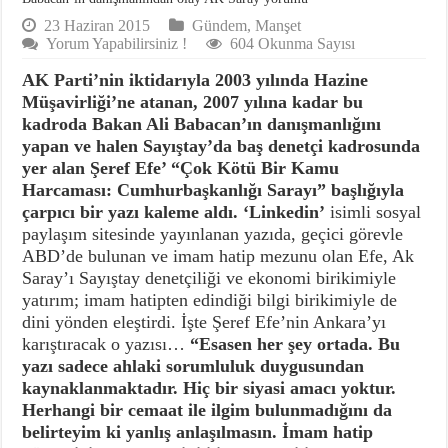
23 Haziran 2015
Gündem
,
Manşet
Yorum Yapabilirsiniz !
604 Okunma Sayısı
AK Parti’nin iktidarıyla 2003 yılında Hazine
Müşavirliği’ne atanan, 2007 yılına kadar bu
kadroda Bakan Ali Babacan’ın danışmanlığını
yapan ve halen Sayıştay’da baş denetçi kadrosunda
yer alan Şeref Efe’ “Çok Kötü Bir Kamu
Harcaması: Cumhurbaşkanlığı Sarayı” başlığıyla
çarpıcı bir yazı kaleme aldı.
‘Linkedin’
isimli sosyal
paylaşım sitesinde yayınlanan yazıda, geçici görevle
ABD’de bulunan ve imam hatip mezunu olan Efe, Ak
Saray’ı Sayıştay denetçiliği ve ekonomi birikimiyle
yatırım; imam hatipten edindiği bilgi birikimiyle de
dini yönden eleştirdi. İşte Şeref Efe’nin Ankara’yı
karıştıracak o yazısı…
“Esasen her şey ortada. Bu
yazı sadece ahlaki sorumluluk duygusundan
kaynaklanmaktadır. Hiç bir siyasi amacı yoktur.
Herhangi bir cemaat ile ilgim bulunmadığını da
belirteyim ki yanlış anlaşılmasın. İmam hatip