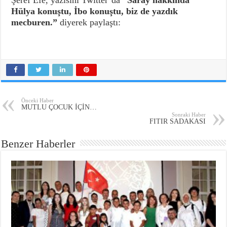
Şeref Efe, yazısını Twitter’da
“Saray hakkında
Hülya konuştu, İbo konuştu, biz de yazdık
mecburen.”
diyerek paylaştı:
Önceki Haber
MUTLU ÇOCUK İÇİN…
Sonraki Haber
FITIR SADAKASI
Benzer Haberler