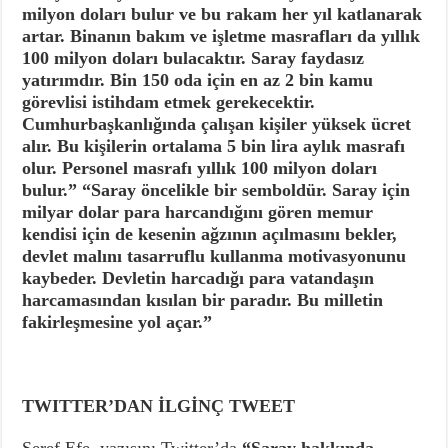
milyon doları bulur ve bu rakam her yıl katlanarak
artar. Binanın bakım ve işletme masrafları da yıllık
100 milyon doları bulacaktır. Saray faydasız
yatırımdır. Bin 150 oda için en az 2 bin kamu
görevlisi istihdam etmek gerekecektir.
Cumhurbaşkanlığında çalışan kişiler yüksek ücret
alır. Bu kişilerin ortalama 5 bin lira aylık masrafı
olur. Personel masrafı yıllık 100 milyon doları
bulur.”
“Saray öncelikle bir semboldür. Saray için
milyar dolar para harcandığını gören memur
kendisi için de kesenin ağzının açılmasını bekler,
devlet malını tasarruflu kullanma motivasyonunu
kaybeder. Devletin harcadığı para vatandaşın
harcamasından kısılan bir paradır. Bu milletin
fakirleşmesine yol açar.”
TWITTER’DAN İLGİNÇ TWEET