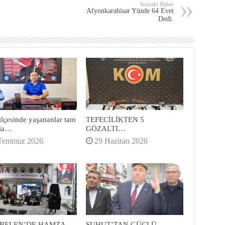
Sonraki Haber
Afyonkarahisar Yüzde 64 Evet
Dedi.
ilçesinde yaşananlar tam
TEFECİLİKTEN 5
cia…
GÖZALTI…
Temmuz 2026
29 Haziran 2026
BELEN’DE HAMZA
ŞUHUT’TAN GÜÇLÜ