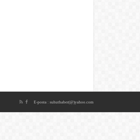
E-posta : suhuthaber(@)yahoo.com