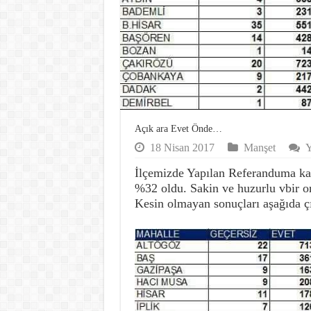
Açık ara Evet Önde…
18 Nisan 2017
Manşet
Y
İlçemizde Yapılan Referanduma kat
%32 oldu. Sakin ve huzurlu vbir o
Kesin olmayan sonuçları aşağıda çı