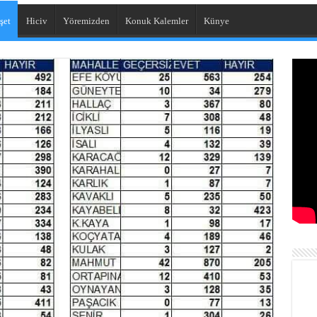
şet
Hiciv
Yöremizden
Konuk Kalemler
Künye