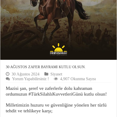
30 AĞUSTOS ZAFER BAYRAMI KUTLU OLSUN.
30 Ağustos 2024
Siyaset
Yorum Yapabilirsiniz !
4,907 Okunma Sayısı
Mazisi şan, şeref ve zaferlerle dolu kahraman
ordumuzun #TürkSilahlıKuvvetleriGünü kutlu olsun!
Milletimizin huzuru ve güvenliğine yönelen her türlü
tehdit ve tehlikeye karşı;