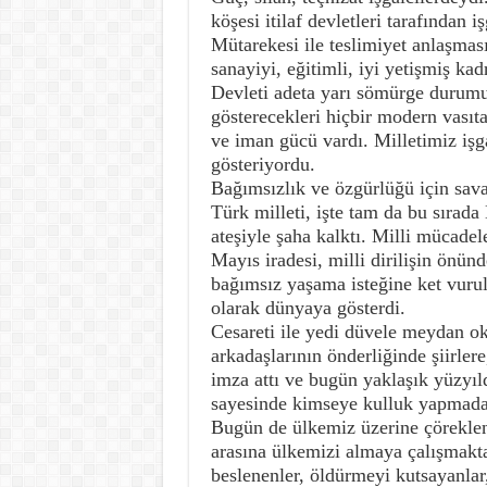
köşesi itilaf devletleri tarafından
Mütarekesi ile teslimiyet anlaşmas
sanayiyi, eğitimli, iyi yetişmiş kad
Devleti adeta yarı sömürge durumu
gösterecekleri hiçbir modern vasıta
ve iman gücü vardı. Milletimiz işga
gösteriyordu.
Bağımsızlık ve özgürlüğü için sava
Türk milleti, işte tam da bu sırad
ateşiyle şaha kalktı. Milli mücadele
Mayıs iradesi, milli dirilişin önü
bağımsız yaşama isteğine ket vurul
olarak dünyaya gösterdi.
Cesareti ile yedi düvele meydan ok
arkadaşlarının önderliğinde şiirle
imza attı ve bugün yaklaşık yüzyıld
sayesinde kimseye kulluk yapmadan
Bugün de ülkemiz üzerine çöreklen
arasına ülkemizi almaya çalışmakt
beslenenler, öldürmeyi kutsayanlar