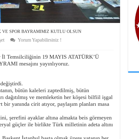
K VE SPOR BAYRAMIMIZ KUTLU OLSUN
et
Yorum Yapabilirsiniz !
r İl Temsilciliğinin 19 MAYIS ATATÜRK’Ü
MI mesajını yayınlıyoruz.
değiştirdi.
tanın, bütün kaleleri zaptedilmiş, bütün
rı dağıtılmış ve memleketin her köşesi bilfiil işgal
t bir yanında cirit atıyor, paylaşım planları masa
ni, şerefini ayaklar altına almakta beis görmeyen
peryal güçler ile birlikte Türk milletinin adeta altını
i. Başkent İstanbul başta olmak üzere vatanın her