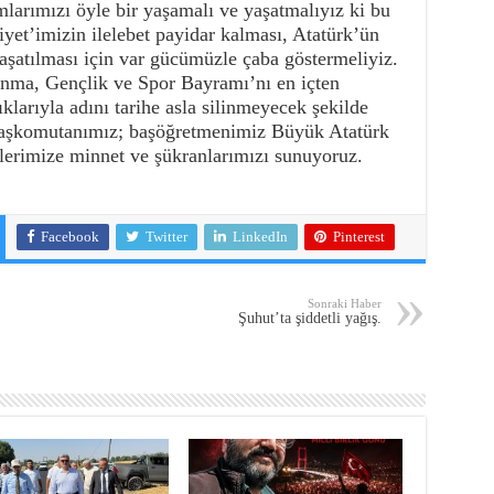
mlarımızı öyle bir yaşamalı ve yaşatmalıyız ki bu
iyet’imizin ilelebet payidar kalması, Atatürk’ün
 yaşatılması için var gücümüzle çaba göstermeliyiz.
nma, Gençlik ve Spor Bayramı’nı en içten
klarıyla adını tarihe asla silinmeyecek şekilde
başkomutanımız; başöğretmenimiz Büyük Atatürk
itlerimize minnet ve şükranlarımızı sunuyoruz.
Facebook
Twitter
LinkedIn
Pinterest
Sonraki Haber
Şuhut’ta şiddetli yağış.