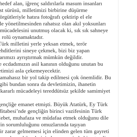
 hedef alan, iğrenç saldırılarla masum insanları
st sürüsü, milletimizi birbirine düşürme
örgütleriyle hatıra fotoğrafı çektirip el ele
le yönetilmesinden rahatsız olan akıl yoksunları
ş mücadelesini unutmuş olacak ki, sık sık sahneye
n rolü oynamaktadır.
ürk milletini yerle yeksan etmek, terör
 tehditlerini sineye çekmek, bizi biz yapan
larımızı ayrıştırmak mümkün değildir.
e ecdadımızın asil kanının olduğunu unutan bu
letimizi asla çekemeyecektir.
amahasız bir yol takip edilmesi çok önemlidir. Bu
gibi bundan sonra da devletimizin, ihanetin
ü kararlı mücadeleyi tereddütsüz şekilde samimiyet
gençliğe emanet etmişti. Büyük Atatürk, Ey Türk
itabesi’nde gençliğin birinci vazifesinin Türk
lelebet, muhafaza ve müdafaa etmek olduğunu dile
evin sorumluluğunu omuzlarında taşıyan
r zarar gelmemesi için elinden gelen tüm gayreti