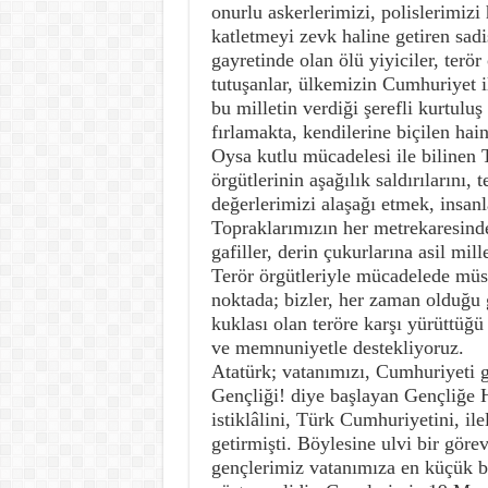
onurlu askerlerimizi, polislerimizi
katletmeyi zevk haline getiren sadi
gayretinde olan ölü yiyiciler, terör 
tutuşanlar, ülkemizin Cumhuriyet i
bu milletin verdiği şerefli kurtulu
fırlamakta, kendilerine biçilen hai
Oysa kutlu mücadelesi ile bilinen T
örgütlerinin aşağılık saldırılarını,
değerlerimizi alaşağı etmek, insan
Topraklarımızın her metrekaresind
gafiller, derin çukurlarına asil mil
Terör örgütleriyle mücadelede müs
noktada; bizler, her zaman olduğu 
kuklası olan teröre karşı yürüttüğ
ve memnuniyetle destekliyoruz.
Atatürk; vatanımızı, Cumhuriyeti 
Gençliği! diye başlayan Gençliğe H
istiklâlini, Türk Cumhuriyetini, i
getirmişti. Böylesine ulvi bir gör
gençlerimiz vatanımıza en küçük bi