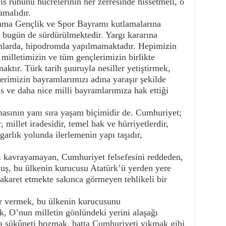
s ruhunu hücrelerinin her zerresinde hissetmeli, o
amalıdır.
nma Gençlik ve Spor Bayramı kutlamalarına
a bugün de sürdürülmektedir. Yargı kararına
mlarda, hipodromda yapılmamaktadır. Hepimizin
milletimizin ve tüm gençlerimizin birlikte
aktır. Türk tarih şuuruyla nesiller yetiştirmek,
lerimizin bayramlarımızı adına yaraşır şekilde
 ve daha nice milli bayramlarımıza hak ettiği
asının yanı sıra yaşam biçimidir de. Cumhuriyet;
, millet iradesidir, temel hak ve hürriyetlerdir,
garlık yolunda ilerlemenin yapı taşıdır,
 kavrayamayan, Cumhuriyet felsefesini reddeden,
lmuş, bu ülkenin kurucusu Atatürk’ü yerden yere
akaret etmekte sakınca görmeyen tehlikeli bir
 vermek, bu ülkenin kurucusunu
ak, O’nun milletin gönlündeki yerini alaşağı
da sükûneti bozmak, hatta Cumhuriyeti yıkmak gibi