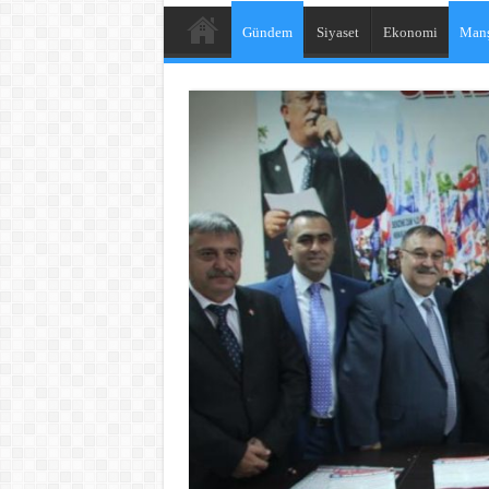
Gündem
Siyaset
Ekonomi
Manş