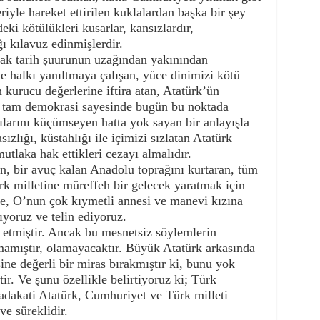
riyle hareket ettirilen kuklalardan başka bir şey
eki kötülükleri kusarlar, kansızlardır,
ığı kılavuz edinmişlerdir.
cak tarih şuurunun uzağından yakınından
e halkı yanıltmaya çalışan, yüce dinimizi kötü
 kurucu değerlerine iftira atan, Atatürk’ün
i tam demokrasi sayesinde bugün bu noktada
larını küçümseyen hatta yok sayan bir anlayışla
sızlığı, küstahlığı ile içimizi sızlatan Atatürk
tlaka hak ettikleri cezayı almalıdır.
 bir avuç kalan Anadolu toprağını kurtaran, tüm
rk milletine müreffeh bir gelecek yaratmak için
e, O’nun çok kıymetli annesi ve manevi kızına
ıyoruz ve telin ediyoruz.
k etmiştir. Ancak bu mesnetsiz söylemlerin
amamıştır, olamayacaktır. Büyük Atatürk arkasında
sine değerli bir miras bırakmıştır ki, bunu yok
. Ve şunu özellikle belirtiyoruz ki; Türk
sadakati Atatürk, Cumhuriyet ve Türk milleti
e süreklidir.