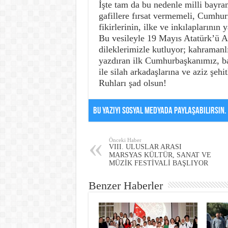
İşte tam da bu nedenle milli bayra
gafillere fırsat vermemeli, Cumhur
fikirlerinin, ilke ve inkılaplarının
Bu vesileyle 19 Mayıs Atatürk’ü A
dileklerimizle kutluyor; kahramanlı
yazdıran ilk Cumhurbaşkanımız, 
ile silah arkadaşlarına ve aziz şeh
Ruhları şad olsun!
Bu Yazıyı Sosyal Medyada Paylaşabilirsin.
Önceki Haber
VIII. ULUSLAR ARASI
MARSYAS KÜLTÜR, SANAT VE
MÜZİK FESTİVALİ BAŞLIYOR
Benzer Haberler