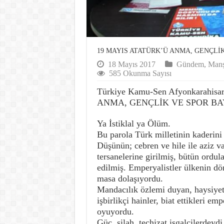
19 MAYIS ATATÜRK’Ü ANMA, GENÇLİ
18 Mayıs 2017
Gündem
,
Manş
585 Okunma Sayısı
Türkiye Kamu-Sen Afyonkarahisa
ANMA, GENÇLİK VE SPOR BAYRA
Ya İstiklal ya Ölüm.
Bu parola Türk milletinin kaderini 
Düşünün; cebren ve hile ile aziz va
tersanelerine girilmiş, bütün ordula
edilmiş. Emperyalistler ülkenin dör
masa dolaşıyordu.
Mandacılık özlemi duyan, haysiyeti
işbirlikçi hainler, biat ettikleri em
oyuyordu.
Güç, silah, teçhizat işgalcilerdeyd