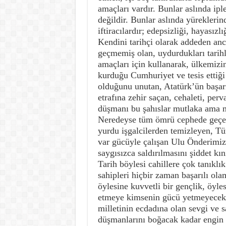
amaçları vardır. Bunlar aslında iple
değildir. Bunlar aslında yüreklerind
iftiracılardır; edepsizliği, hayasızl
Kendini tarihçi olarak addeden an
geçmemiş olan, uydurdukları tarihl
amaçları için kullanarak, ülkemizin
kurduğu Cumhuriyet ve tesis ettiğ
olduğunu unutan, Atatürk’ün başarı
etrafına zehir saçan, cehaleti, perva
düşmanı bu şahıslar mutlaka ama mu
Neredeyse tüm ömrü cephede geçen,
yurdu işgalcilerden temizleyen, Tü
var gücüyle çalışan Ulu Önderimiz
saygısızca saldırılmasını şiddet kın
Tarih böylesi cahillere çok tanıklı
sahipleri hiçbir zaman başarılı ol
öylesine kuvvetli bir gençlik, öyle
etmeye kimsenin gücü yetmeyecektir
milletinin ecdadına olan sevgi ve 
düşmanlarını boğacak kadar engin v