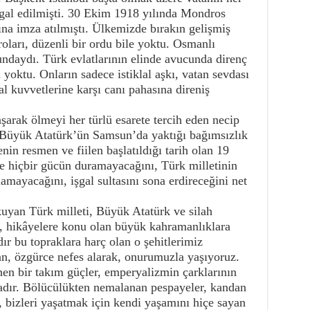
 işgal edilmişti. 30 Ekim 1918 yılında Mondros
ına imza atılmıştı. Ülkemizde bırakın gelişmiş
roları, düzenli bir ordu bile yoktu. Osmanlı
ndaydı. Türk evlatlarının elinde avucunda direnç
 yoktu. Onların sadece istiklal aşkı, vatan sevdası
l kuvvetlerine karşı canı pahasına direniş
şarak ölmeyi her türlü esarete tercih eden necip
a Büyük Atatürk’ün Samsun’da yaktığı bağımsızlık
nin resmen ve fiilen başlatıldığı tarih olan 19
nde hiçbir gücün duramayacağını, Türk milletinin
amayacağını, işgal sultasını sona erdireceğini net
uyan Türk milleti, Büyük Atatürk ve silah
re, hikâyelere konu olan büyük kahramanlıklara
ır bu topraklara harç olan o şehitlerimiz
, özgürce nefes alarak, onurumuzla yaşıyoruz.
en bir takım güçler, emperyalizmin çarklarının
adır. Bölücülükten nemalanan pespayeler, kandan
, bizleri yaşatmak için kendi yaşamını hiçe sayan