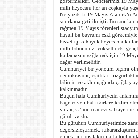
göstermelidir. Gençlerimiz 19 Mayı
milli heyecanı her an coşkuyla yaş
Ne yazık ki 19 Mayıs Atatürk’ü A
sınırlama getirilmişti. Bu sınırlam
rağmen 19 Mayıs törenleri stadyu
hayali bu bayramı eski görkemiyle 
hissettiği o büyük heyecanla kutlam
milli bilincimizi yükseltmek, genç
kutlamasını sağlamak için 19 Mayıs
değer verilmelidir.
Cumhuriyet bir yönetim biçimi olm
demokrasidir, eşitliktir, özgürlüktür
bilimin ve aklın ışığında çağdaş uy
kalkınmadır.
Bugün hala Cumhuriyetin anlamını
bağnaz ve ithal fikirlere teslim o
vuran, O’nun manevi şahsiyetine h
güruh vardır.
Bu güruhun Cumhuriyetimize zarar
değersizleştirmek, itibarsızlaştırm
etmek, içi boş lakırdılarla toplum