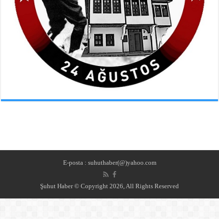
E-posta : suhuthaber(@)yahoo.com
Şuhut Haber © Copyright 2026, All Rights Reserved