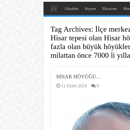
Gündem
Siyaset
Ekonomi
Man
Tag Archives:
İlçe merkez
Hisar tepesi olan Hisar 
fazla olan büyük höyükler
milattan önce 7000 li yıll
HİSAR HÖYÜĞÜ…
11 Ekim 2024
0