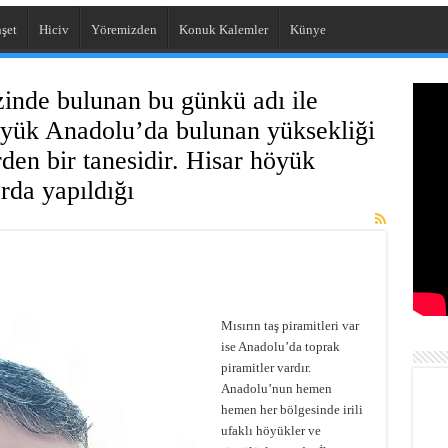
şet
Hiciv
Yöremizden
Konuk Kalemler
Künye
inde bulunan bu günkü adı ile
höyük Anadolu’da bulunan yüksekliği
den bir tanesidir. Hisar höyük
arda yapıldığı
Mısırın taş piramitleri var
ise Anadolu’da toprak
piramitler vardır.
Anadolu’nun hemen
hemen her bölgesinde irili
ufaklı höyükler ve