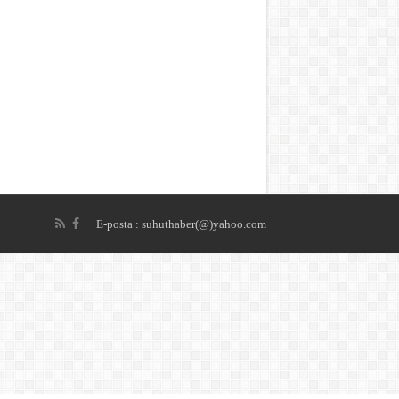
E-posta : suhuthaber(@)yahoo.com