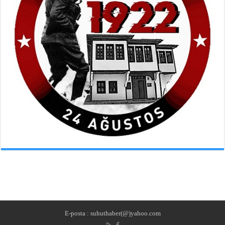
E-posta : suhuthaber(@)yahoo.com